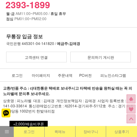
2393-1899
월-금
AM11:00~PM05:00 /
휴일 휴무
점심
PM01:00~PM02:00
무통장 입금 정보
국민은행
445301-04-141820 /
예금주:김애경
고객센터 연결
문의하기 게시판
로그인
마이페이지
주문내역
PC버전
피노인스타그램
교환/반품 주소 : cj대한통운 택배로 보내주시고 타택배 반송을 원하실 때는 꼭 피
노라벨에 문의후 보내주세요.
상호명 : 피노라벨 대표 : 김애경 개인정보책임자 : 김애경 사업자 등록번호 :
141-03-33614 통신판매업신고번호 : 제2014-경기파주-5112호 주소 : 경기 파주
시 야당동 1002번지 한빛대리점
+2,000/배송비쿠폰
로그인
퀵메뉴
장바구니
상품후기