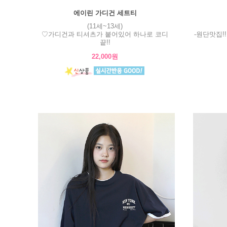
에이린 가디건 세트티
(11세~13세)
♡가디건과 티셔츠가 붙어있어 하나로 코디
-원단맛집!
끝!!
22,000원