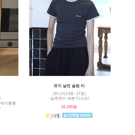
뮤지 날씬 슬림 티
(주니어13호~17호)
판
-실루엣이 예쁜 티셔츠!
허벅지통통
22,100원
!