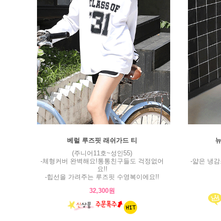
베럴 루즈핏 래쉬가드 티
뉴
(주니어11호~성인55)
-체형커버 완벽해요!통통친구들도 걱정없어
-얇은 냉
요!!
-힙선을 가려주는 루즈핏 수영복이에요!!
32,300원