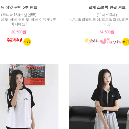
뉴 에잇 핀턱 5부 팬츠
로제 스쿨룩 반팔 셔츠
(주니어13호~성인55)
(11세~13세)
! 품도 넉넉 허리도 넉넉 여유핏5부
-♡♡졸얼앨범의상,프로필촬영,결혼
바지에요!
의상
26,500원
34,500원