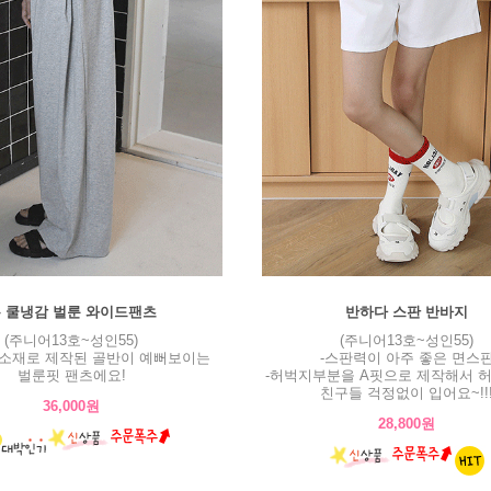
 쿨냉감 벌룬 와이드팬츠
반하다 스판 반바지
(주니어13호~성인55)
(주니어13호~성인55)
감소재로 제작된 골반이 예뻐보이는
-스판력이 아주 좋은 면스
벌룬핏 팬츠에요!
-허벅지부분을 A핏으로 제작해서 
친구들 걱정없이 입어요~!!
36,000원
28,800원