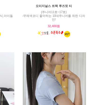
오리지널스 트랙 루즈핏 티
(주니어11호~17호)
식,아이돌
-무채색코디 좋아하는 10대주니어를 위한 디자
인!
32,400원