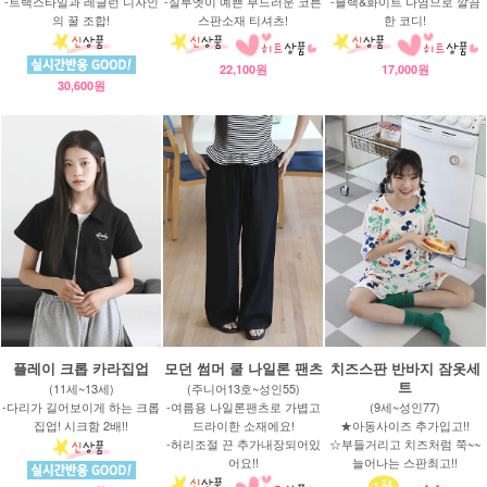
-트랙스타일과 레글런 디자인
-실루엣이 예쁜 부드러운 코튼
-블랙&화이트 나염으로 깔끔
의 꿀 조합!
스판소재 티셔츠!
한 코디!
22,100원
17,000원
30,600원
플레이 크롭 카라집업
모던 썸머 쿨 나일론 팬츠
치즈스판 반바지 잠옷세
트
(11세~13세)
(주니어13호~성인55)
-다리가 길어보이게 하는 크롭
-여름용 나일론팬츠로 가볍고
(9세~성인77)
집업! 시크함 2배!!
드라이한 소재에요!
★아동사이즈 추가입고!!
-허리조절 끈 추가내장되어있
☆부들거리고 치즈처럼 쭉~~
어요!!
늘어나는 스판최고!!