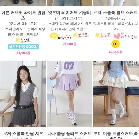
이븐 커브핏 와이드 면팬
잇츠미 레이어드 셔링티
로제 스쿨룩 벨트 스커트
츠
(주니어11호~17호)
(12세~성인55)
(주니어13호~17호)
-소매단,밑단에 레이어드 한듯
♡벨트를 함께드려요~(속바지
-커브라인이 이~~븐하게 적당
한 배색디자인이 포인트!!
ㅇ)
한 여름 면바지에요!!
28,900원
35,000원
41,400원
로제 스쿨룩 반팔 셔츠
나나 쿨링 플리츠 스커트
루미 더블 프릴스커트(속
바지O)
(11세~13세)
(주니어9호~17호)