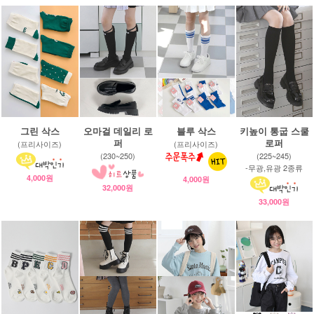
그린 삭스
오마걸 데일리 로
블루 삭스
키높이 통굽 스쿨
퍼
로퍼
(프리사이즈)
(프리사이즈)
(230~250)
(225~245)
-무광,유광 2종류
4,000원
4,000원
32,000원
33,000원