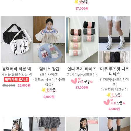
37,000원
블랙러버 리본 백
밀키스 장갑
언니 무지 타이즈
미우 루즈핏 니트
니삭스
셔링을 잡을수있는 백
(프리사이즈)
(13세이상~성인프리)
-핸드폰 사용이 가능한
(12세이상~프리사이
장갑~
즈)
45,000원
28,000원
13,000원
♡루즈핏 레그워머
9,000원
8,000원