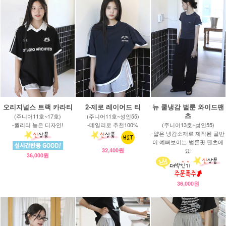
오리지널스 트랙 카라티
2-제로 레이어드 티
뉴 쿨냉감 벌룬 와이드팬
츠
(주니어11호~17호)
(주니어11호~성인55)
-퀄리티 높은 디자인!
-데일리로 추천100%
(주니어13호~성인55)
-얇은 냉감소재로 제작된 골반
이 예뻐보이는 벌룬핏 팬츠에
32,400원
요!
36,000원
36,000원