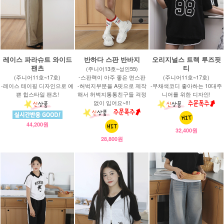
레이스 파라슈트 와이드
반하다 스판 반바지
오리지널스 트랙 루즈핏
팬츠
티
(주니어13호~성인55)
(주니어11호~17호)
-스판력이 아주 좋은 면스판
(주니어11호~17호)
-레이스 테이핑 디자인으로 예
-허벅지부분을 A핏으로 제작
-무채색코디 좋아하는 10대주
쁜 힙스타일 팬츠!
해서 허벅지통통친구들 걱정
니어를 위한 디자인!
없이 입어요~!!!
44,200원
32,400원
28,800원