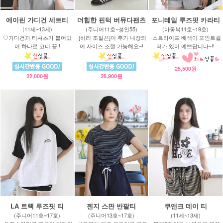
에이린 가디건 세트티
더힙한 핀턱 버뮤다팬츠
포니테일 루즈핏 카라티
(11세~13세)
(주니어11호~성인55)
(아동복11호~19호)
♡가디건과 티셔츠가 붙어있
-[허리 조절끈]이 추가 내장되
-스트라이프 배색이 포인트컬
어 하나로 코디 끝!!
어 사이즈 조절 가능해요~!
러가 있어 예쁘답니다~!!
25,500원
22,000원
28,900원
LA 트랙 루즈핏 티
젠지 스판 반팔티
쿠앤크 데이 티
(주니어11호~17호)
(주니어13호~17호)
(11세~13세)