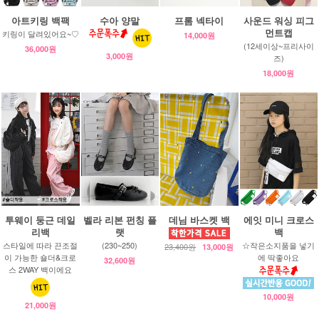
아트키링 백팩
수아 양말
프롬 넥타이
사운드 워싱 피그
먼트캡
키링이 달려있어요~♡
14,000원
(12세이상~프리사이
36,000원
3,000원
즈)
18,000원
투웨이 둥근 데일
벨라 리본 펀칭 플
데님 바스켓 백
에잇 미니 크로스
리백
랫
백
스타일에 따라 끈조절
(230~250)
☆작은소지품을 넣기
23,400원
13,000원
이 가능한 숄더&크로
에 딱좋아요
32,600원
스 2WAY 백이에요
10,000원
21,000원