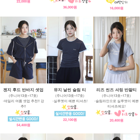
22,000원
36,000원
16,000원
젠지 후드 반바지 셋업
뮤지 날씬 슬림 티
리즈 씬즈 셔링 반팔티
(주니어13호~17호)
(주니어13호~17호)
(주니어13호~17호)
-데일리 여름 셋업 추천!! 강
-실루엣이 예쁜 티셔츠!
-슬림라인으로 실루엣이 예쁜
추!!
티셔츠에요!
22,100원
20,400원
54,400원