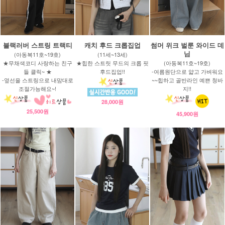
블랙러버 스트링 트랙티
캐치 후드 크롭집업
썸머 위크 벌룬 와이드 데
님
(아동복11호~19호)
(11세~13세)
★무채색코디 사랑하는 친구
★힙한 스트릿 무드의 크롭 핏
(아동복11호~19호)
들 클릭~ ★
후드집업!!
-여름원단으로 얇고 가벼워요
-옆선을 스트링으로 내맘대로
~~힙하고 골반라인 예쁜 청바
조절가능해요~!
지!!
28,000원
25,500원
45,900원