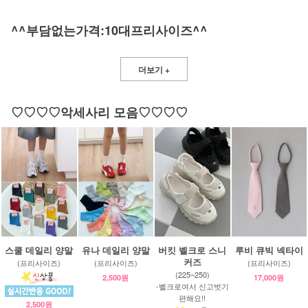
^^부담없는가격:10대프리사이즈^^
더보기 +
♡♡♡♡악세사리 모음♡♡♡♡
스쿨 데일리 양말
유나 데일리 양말
버킷 벨크로 스니
루비 큐빅 넥타이
커즈
(프리사이즈)
(프리사이즈)
(프리사이즈)
(225~250)
2,500원
17,000원
-벨크로여서 신고벗기
편해요!!
2,500원