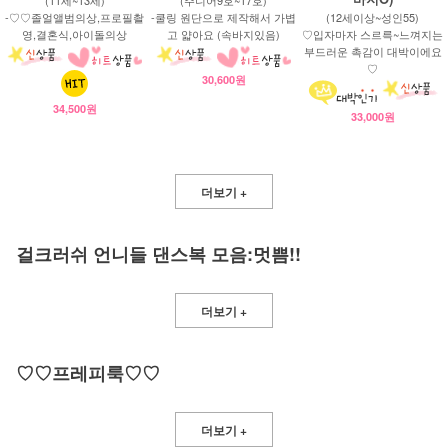
-♡♡졸얼앨범의상,프로필촬
-쿨링 원단으로 제작해서 가볍
(12세이상~성인55)
영,결혼식,아이돌의상
고 얇아요 (속바지있음)
♡입자마자 스르륵~느껴지는
부드러운 촉감이 대박이에요
♡
30,600원
34,500원
33,000원
더보기 +
걸크러쉬 언니들 댄스복 모음:멋쁨!!
더보기 +
♡♡프레피룩♡♡
더보기 +