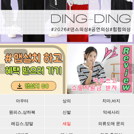
아우터
상의
치마,바지
원피스,상하복
신발
악세사리
레깅스,양말
세일
의류도매 문의