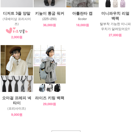
디저트 3줄 양말
키높이 통굽 워커
아틀란타 캡
미니파우치 리얼
백팩
(12세이상 프리사이
(225~250)
6color
즈)
탈부착 가능한 미니파
36,000원
18,000원
우치가 달려있어요!!
27,000원
2,000원
오마걸 프레피 넥
라이즈 키링 백팩
타이
29,000원
(프리사이즈)
9,000원