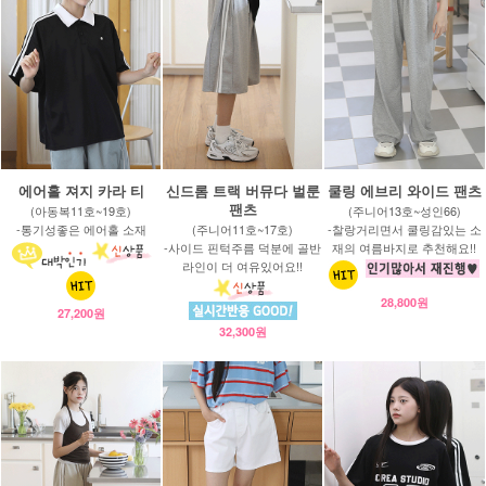
에어홀 져지 카라 티
신드롬 트랙 버뮤다 벌룬
쿨링 에브리 와이드 팬츠
팬츠
(아동복11호~19호)
(주니어13호~성인66)
-통기성좋은 에어홀 소재
(주니어11호~17호)
-찰랑거리면서 쿨링감있는 소
-사이드 핀턱주름 덕분에 골반
재의 여름바지로 추천해요!!
라인이 더 여유있어요!!
28,800원
27,200원
32,300원