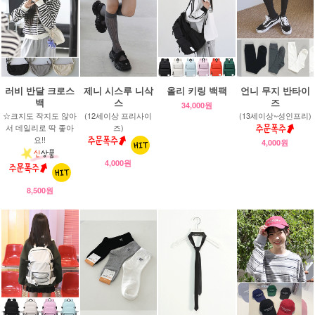
러비 반달 크로스
제니 시스루 니삭
올리 키링 백팩
언니 무지 반타이
백
스
즈
34,000원
☆크지도 작지도 않아
(12세이상 프리사이
(13세이상~성인프리)
서 데일리로 딱 좋아
즈)
요!!
4,000원
4,000원
8,500원