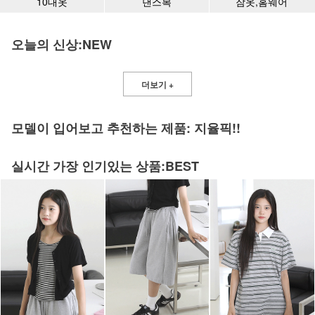
10대옷
댄스복
잠옷,홈웨어
오늘의 신상:NEW
더보기 +
모델이 입어보고 추천하는 제품: 지율픽!!
실시간 가장 인기있는 상품:BEST