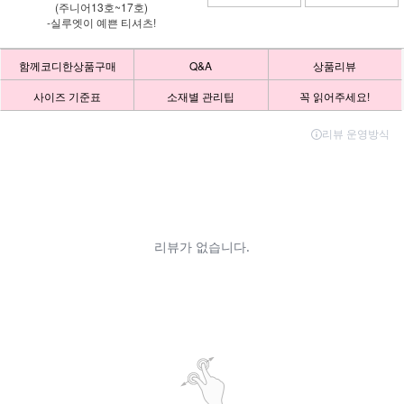
(주니어13호~17호)
-실루엣이 예쁜 티셔츠!
함께코디한상품구매
Q&A
상품리뷰
사이즈 기준표
소재별 관리팁
꼭 읽어주세요!