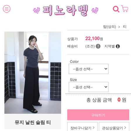
탑(상의)
티
22,100
상품가
원
배송비
(조건)
지역별
Color
Size
0
원
총 상품 금액
구매하기
뮤지 날씬 슬림 티
장바구니담기
관심상품담기