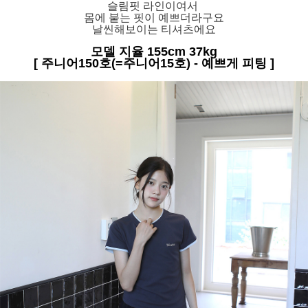
슬림핏 라인이여서
몸에 붙는 핏이 예쁘더라구요
날씬해보이는 티셔츠에요
모델 지율 155cm 37kg
[ 주니어150호(=주니어15호) - 예쁘게 피팅 ]