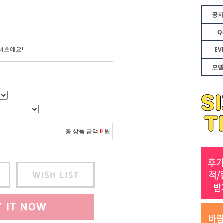
공
Q
EV
셔츠에요!
모
총 상품 금액
0
원