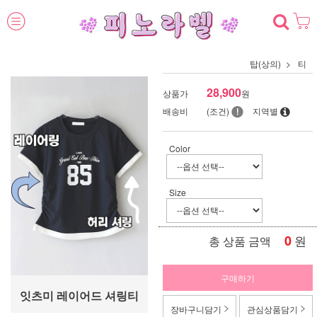
탑(상의)
티
28,900
상품가
원
배송비
(조건)
지역별
Color
Size
0
원
총 상품 금액
구매하기
잇츠미 레이어드 셔링티
장바구니담기
관심상품담기