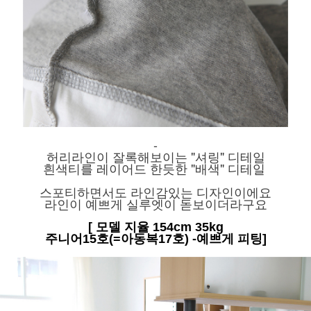
-
허리라인이 잘록해보이는 "셔링" 디테일
흰색티를 레이어드 한듯한 "배색" 디테일
스포티하면서도 라인감있는 디자인이에요
라인이 예쁘게 실루엣이 돋보이더라구요
[ 모델 지율 154cm 35kg
주니어15호(=아동복17호) -예쁘게 피팅]