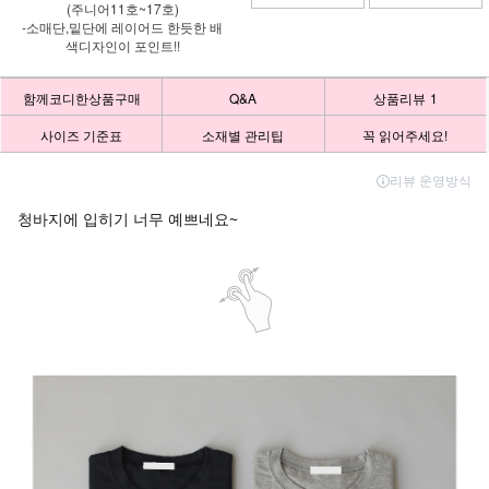
(주니어11호~17호)
-소매단,밑단에 레이어드 한듯한 배
색디자인이 포인트!!
함께코디한상품구매
Q&A
상품리뷰
1
사이즈 기준표
소재별 관리팁
꼭 읽어주세요!