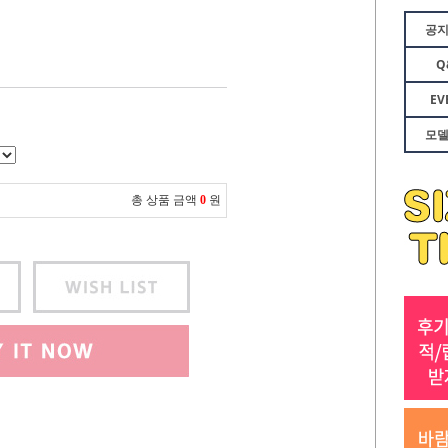
공
Q
EV
모
총 상품 금액
0
원