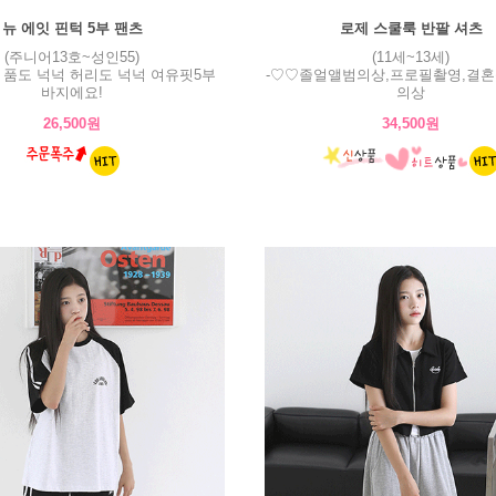
뉴 에잇 핀턱 5부 팬츠
로제 스쿨룩 반팔 셔츠
(주니어13호~성인55)
(11세~13세)
! 품도 넉넉 허리도 넉넉 여유핏5부
-♡♡졸얼앨범의상,프로필촬영,결혼
바지에요!
의상
26,500원
34,500원