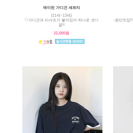
에이린 가디건 세트티
(11세~13세)
♡가디건과 티셔츠가 붙어있어 하나로 코디
-원단맛집!
끝!!
22,000원