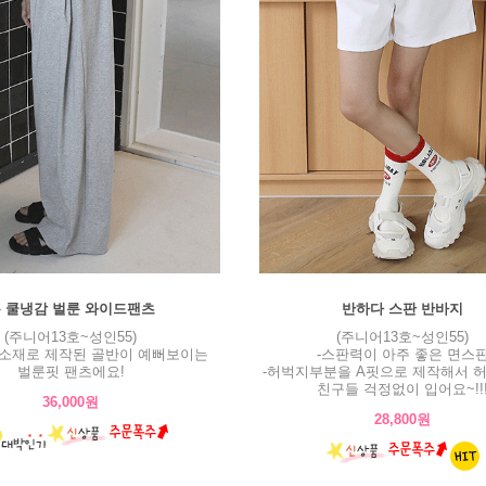
 쿨냉감 벌룬 와이드팬츠
반하다 스판 반바지
(주니어13호~성인55)
(주니어13호~성인55)
감소재로 제작된 골반이 예뻐보이는
-스판력이 아주 좋은 면스
벌룬핏 팬츠에요!
-허벅지부분을 A핏으로 제작해서 
친구들 걱정없이 입어요~!!
36,000원
28,800원