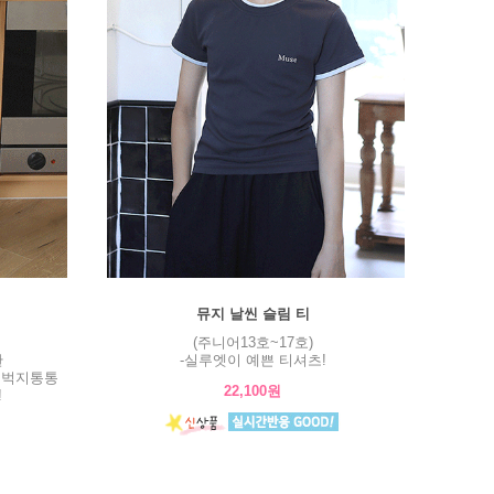
뮤지 날씬 슬림 티
(주니어13호~17호)
판
-실루엣이 예쁜 티셔츠!
허벅지통통
22,100원
!