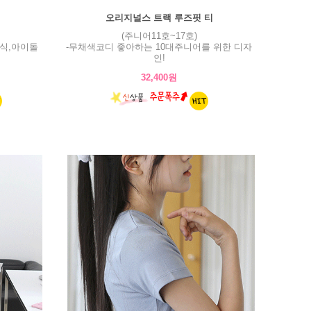
오리지널스 트랙 루즈핏 티
(주니어11호~17호)
식,아이돌
-무채색코디 좋아하는 10대주니어를 위한 디자
인!
32,400원