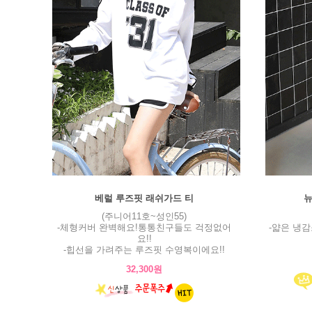
베럴 루즈핏 래쉬가드 티
뉴
(주니어11호~성인55)
-체형커버 완벽해요!통통친구들도 걱정없어
-얇은 냉
요!!
-힙선을 가려주는 루즈핏 수영복이에요!!
32,300원