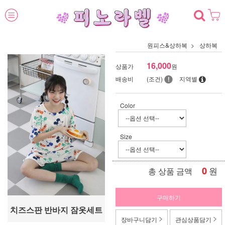
원피스&상하복
상하복
16,000
상품가
원
배송비
(조건)
지역별
Color
Size
0
원
총 상품 금액
구매하기
치즈스판 반바지 잠옷세트
장바구니담기
관심상품담기