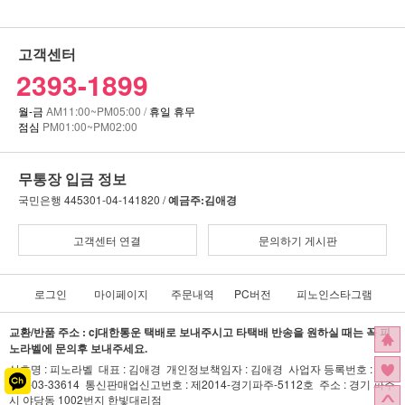
고객센터
2393-1899
월-금
AM11:00~PM05:00 /
휴일 휴무
점심
PM01:00~PM02:00
무통장 입금 정보
국민은행
445301-04-141820 /
예금주:김애경
고객센터 연결
문의하기 게시판
로그인
마이페이지
주문내역
PC버전
피노인스타그램
교환/반품 주소 : cj대한통운 택배로 보내주시고 타택배 반송을 원하실 때는 꼭 피
노라벨에 문의후 보내주세요.
상호명 : 피노라벨 대표 : 김애경 개인정보책임자 : 김애경 사업자 등록번호 :
141-03-33614 통신판매업신고번호 : 제2014-경기파주-5112호 주소 : 경기 파주
시 야당동 1002번지 한빛대리점