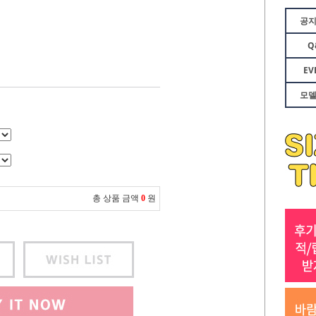
공
Q
EV
모
총 상품 금액
0
원