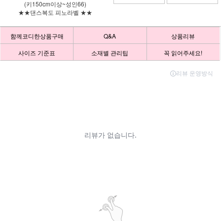
(키150cm이상~성인66)
★★댄스복도 피노라벨 ★★
함께코디한상품구매
Q&A
상품리뷰
사이즈 기준표
소재별 관리팁
꼭 읽어주세요!