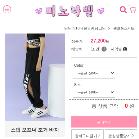
딩딩☆10대옷☆중딩고딩
팬츠&스커트
27,200
상품가
원
배송비
(조건)
지역별
Color
Size
0
원
총 상품 금액
구매하기
스텝 오프너 조거 바지
장바구니담기
관심상품담기