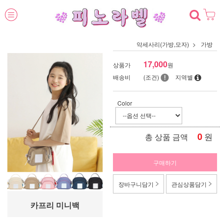
악세사리(가방,모자)
가방
17,000
상품가
원
배송비
(조건)
지역별
Color
0
원
총 상품 금액
구매하기
장바구니담기
관심상품담기
카프리 미니백